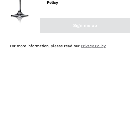
velocissima
Policy
Acquirente verificato
Sign me up
Ieri
Perfetti e attenti al cliente
For more information, please read our
Privacy Policy
Acquirente verificato
Ieri
Semplice nell'uso, puntuali e veloci.
Acquirente verificato
Ieri
Ottima come sempre!