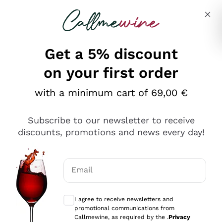
Skip to content
Describe what you are looking for
Get a 5% discount
on your first order
Ottimo
with a minimum cart of 69,00 €
4,5
/5
2.552
Subscribe to our newsletter to receive
recensioni
discounts, promotions and news every day!
Le nostre recensioni a 4 e 5 stelle.
Clicca qui per leggerle tutte >
Email
Precedente
Successivo
Optional consents to receive communicat
I agree to receive newsletters and
Oggi
promotional communications from
Ottima facilità di acquisto sul sito e consegna
Callmewine, as required by the .
Privacy