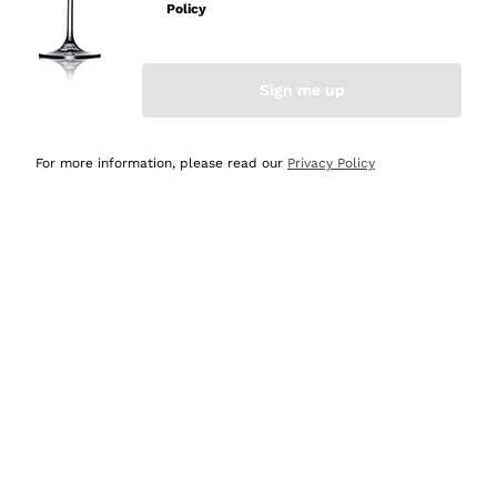
Policy
Acquirente verificato
Sign me up
Ieri
Semplice nell'uso, puntuali e veloci.
For more information, please read our
Privacy Policy
Acquirente verificato
Ieri
Ottima come sempre!
Acquirente verificato
2 Giorni Fa
Buona esperienza
Acquirente verificato