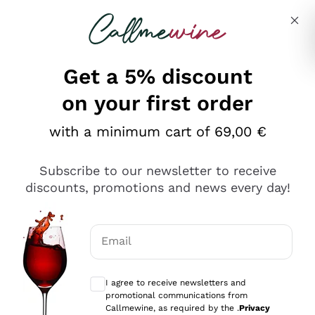
Skip to content
Describe what you are looking for
Get a 5% discount
on your first order
Ottimo
with a minimum cart of 69,00 €
4,5
/5
2.551
Subscribe to our newsletter to receive
recensioni
discounts, promotions and news every day!
Le nostre recensioni a 4 e 5 stelle.
Clicca qui per leggerle tutte >
Email
Precedente
Successivo
Optional consents to receive communicat
I agree to receive newsletters and
Oggi
promotional communications from
Perfetti e attenti al cliente
Callmewine, as required by the .
Privacy