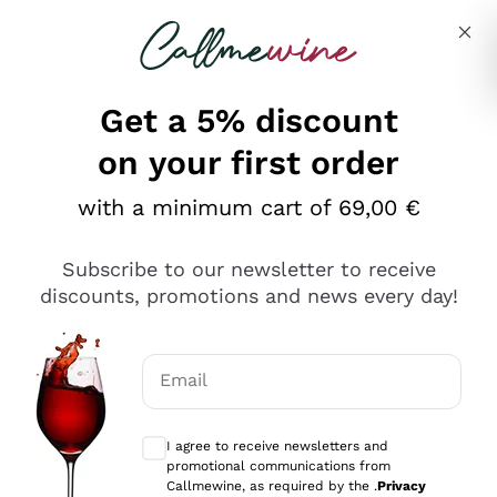
Skip to content
Describe what you are looking for
Get a 5% discount
on your first order
Ottimo
with a minimum cart of 69,00 €
4,5
/5
2.566
Subscribe to our newsletter to receive
recensioni
discounts, promotions and news every day!
Le nostre recensioni a 4 e 5 stelle.
Clicca qui per leggerle tutte >
Email
Precedente
Successivo
Optional consents to receive communicat
I agree to receive newsletters and
Oggi
promotional communications from
Ordine tutto ok, niente da dire a riguardo. Il sito in se
Callmewine, as required by the .
Privacy