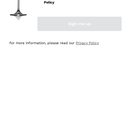
professionalità
Policy
Acquirente verificato
Sign me up
Ieri
Seri affidabili
For more information, please read our
Privacy Policy
Acquirente verificato
Ieri
Il catalogo offre moltissime possibilità di scelta tra tanti
prodotti diversi e con un ampio range di prezzo. Le
indicazioni dei consulenti sono estremamente chiare e
conformi alle caratteristiche dei prodotti acquistati
Acquirente verificato