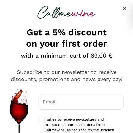
Skip to content
Describe what you are looking for
Get a 5% discount
on your first order
Ottimo
with a minimum cart of 69,00 €
4,5
/5
2.561
Subscribe to our newsletter to receive
recensioni
discounts, promotions and news every day!
Le nostre recensioni a 4 e 5 stelle.
Clicca qui per leggerle tutte >
Email
Precedente
Successivo
Optional consents to receive communicat
I agree to receive newsletters and
Oggi
promotional communications from
Acquisto semplice nelle modalità, gestito con rapidità e
Callmewine, as required by the .
Privacy