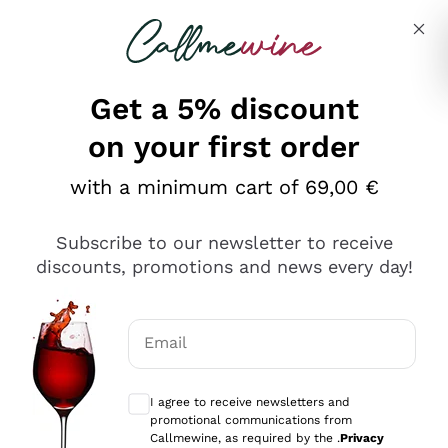
Skip to content
Describe what you are looking for
Get a 5% discount
on your first order
Ottimo
with a minimum cart of 69,00 €
4,5
/5
2.559
Subscribe to our newsletter to receive
recensioni
discounts, promotions and news every day!
Le nostre recensioni a 4 e 5 stelle.
Clicca qui per leggerle tutte >
Email
Precedente
Successivo
Optional consents to receive communicat
I agree to receive newsletters and
Oggi
promotional communications from
Il catalogo offre moltissime possibilità di scelta tra tanti
Callmewine, as required by the .
Privacy