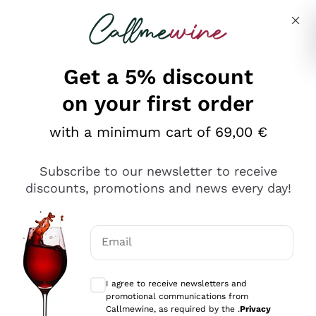
Skip to content
Describe what you are looking for
Get a 5% discount
on your first order
Ottimo
with a minimum cart of 69,00 €
4,5
/5
2.559
Subscribe to our newsletter to receive
recensioni
discounts, promotions and news every day!
Le nostre recensioni a 4 e 5 stelle.
Clicca qui per leggerle tutte >
Email
Precedente
Successivo
Optional consents to receive communicat
I agree to receive newsletters and
Oggi
promotional communications from
Il catalogo offre moltissime possibilità di scelta tra tanti
Callmewine, as required by the .
Privacy