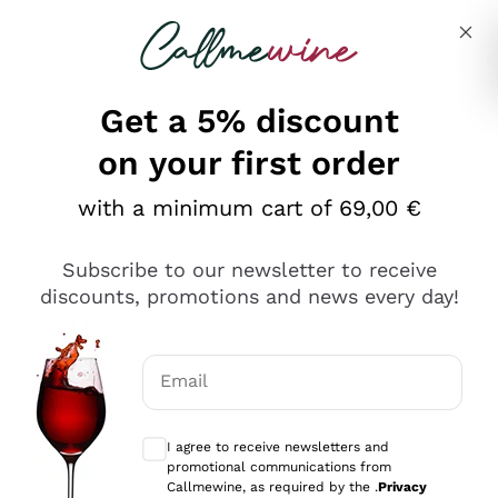
Skip to content
Describe what you are looking for
Get a 5% discount
on your first order
Ottimo
with a minimum cart of 69,00 €
4,5
/5
2.552
Subscribe to our newsletter to receive
recensioni
discounts, promotions and news every day!
Le nostre recensioni a 4 e 5 stelle.
Clicca qui per leggerle tutte >
Email
Precedente
Successivo
Optional consents to receive communicat
I agree to receive newsletters and
Oggi
promotional communications from
Ottima facilità di acquisto sul sito e consegna
Callmewine, as required by the .
Privacy