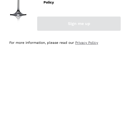
velocissima
Policy
Acquirente verificato
Sign me up
Ieri
Perfetti e attenti al cliente
For more information, please read our
Privacy Policy
Acquirente verificato
Ieri
Semplice nell'uso, puntuali e veloci.
Acquirente verificato
Ieri
Ottima come sempre!