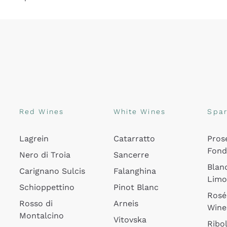
Red Wines
White Wines
Spar
Lagrein
Catarratto
Pros
Fon
Nero di Troia
Sancerre
Blan
Carignano Sulcis
Falanghina
Lim
Schioppettino
Pinot Blanc
Rosé
Rosso di
Arneis
Wine
Montalcino
Vitovska
Ribol