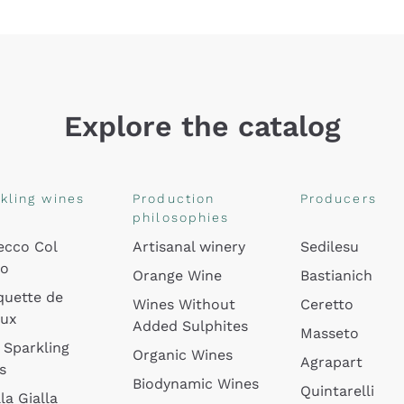
Explore the catalog
kling wines
Production
Producers
philosophies
ecco Col
Artisanal winery
Sedilesu
do
Orange Wine
Bastianich
quette de
Wines Without
Ceretto
oux
Added Sulphites
Masseto
 Sparkling
Organic Wines
Agrapart
s
Biodynamic Wines
Quintarelli
la Gialla