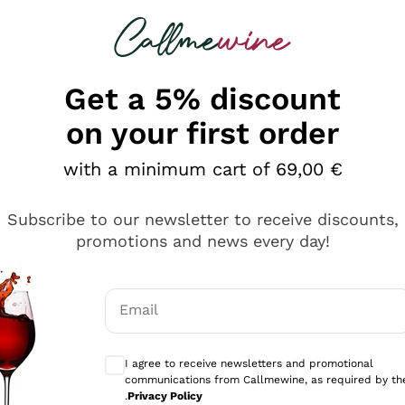
 looking for
Champagne
Sparkling Wines
Al
Get a 5% discount
on your first order
with a minimum cart of 69,00 €
Subscribe to our newsletter to receive discounts,
promotions and news every day!
Email
Optional consents to receive communicati
I agree to receive newsletters and promotional
communications from Callmewine, as required by th
se non è male ma secondo me ci sono alternative che hanno p
.
Privacy Policy