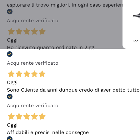
esplorare li trovo migliori. In ogni caso esperienza buo
Acquirente verificato
Oggi
For
Ho ricevuto quanto ordinato in 2 gg
Acquirente verificato
Oggi
Sono Cliente da anni dunque credo di aver detto tutto
Acquirente verificato
Oggi
Affidabili e precisi nelle consegne