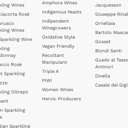
Amphora Wines
kling Wines
Jacquesson
Indigenous Yeasts
ciacorta Rosé
Giuseppe Rinal
Indipendent
brusco
Ornellaia
Winegrowers
kling Wines
Bartolo Mascar
Oxidative Style
 Sparkling Wine
Gosset
Vegan Friendly
kling
Biondi Santi
donnay
Recoltant
Guado al Tass
Manipulant
ecco Rosé
Antinori
Triple A
t Sparkling
Divella
PIWI
izze
Casale del Gigl
Women Wines
kling Oltrepò
Heroic Producers
mant
an Sparkling
s
tian Sparkling