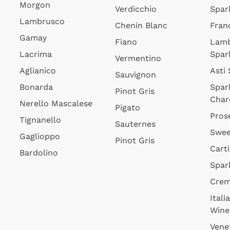
Morgon
Verdicchio
Spar
Lambrusco
Chenin Blanc
Fran
Gamay
Fiano
Lam
Lacrima
Spar
Vermentino
Aglianico
Asti
Sauvignon
Bonarda
Spar
Pinot Gris
Char
Nerello Mascalese
Pigato
Pros
Tignanello
Sauternes
Swee
Gaglioppo
Pinot Gris
Cart
Bardolino
Spar
Cre
Itali
Wine
Vene