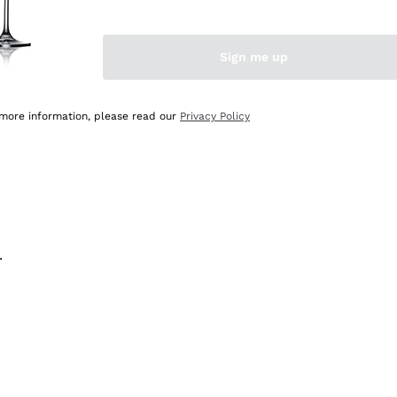
na e lo consiglio! 👍
Sign me up
 more information, please read our
Privacy Policy
.