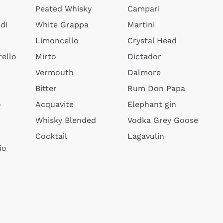
Peated Whisky
Campari
di
White Grappa
Martini
Limoncello
Crystal Head
ello
Mirto
Dictador
Vermouth
Dalmore
Bitter
Rum Don Papa
o
Acquavite
Elephant gin
Whisky Blended
Vodka Grey Goose
Cocktail
Lagavulin
io