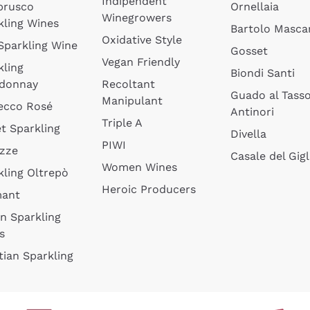
Indipendent
brusco
Ornellaia
Winegrowers
kling Wines
Bartolo Mascar
Oxidative Style
 Sparkling Wine
Gosset
Vegan Friendly
kling
Biondi Santi
donnay
Recoltant
Guado al Tass
Manipulant
ecco Rosé
Antinori
Triple A
t Sparkling
Divella
PIWI
izze
Casale del Gigl
Women Wines
kling Oltrepò
Heroic Producers
mant
an Sparkling
s
tian Sparkling