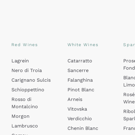
Red Wines
White Wines
Spar
Lagrein
Catarratto
Pros
Fon
Nero di Troia
Sancerre
Blan
Carignano Sulcis
Falanghina
Lim
Schioppettino
Pinot Blanc
Rosé
Rosso di
Arneis
Wine
Montalcino
Vitovska
Ribol
Morgon
Verdicchio
Spar
Lambrusco
Chenin Blanc
Fran