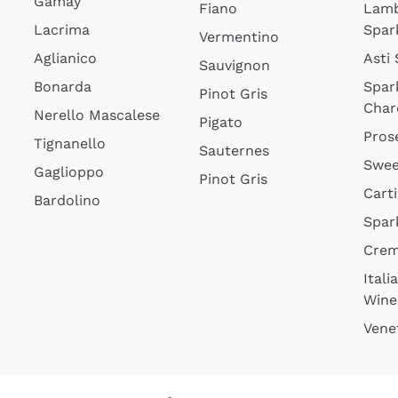
Gamay
Fiano
Lam
Lacrima
Spar
Vermentino
Aglianico
Asti
Sauvignon
Bonarda
Spar
Pinot Gris
Char
Nerello Mascalese
Pigato
Pros
Tignanello
Sauternes
Swee
Gaglioppo
Pinot Gris
Cart
Bardolino
Spar
Cre
Itali
Wine
Vene