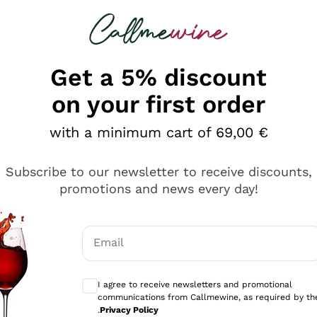
 looking for
Champagne
Sparkling Wines
Al
Get a 5% discount
on your first order
with a minimum cart of 69,00 €
Subscribe to our newsletter to receive discounts,
promotions and news every day!
Email
Optional consents to receive communicati
I agree to receive newsletters and promotional
communications from Callmewine, as required by th
sima
.
Privacy Policy