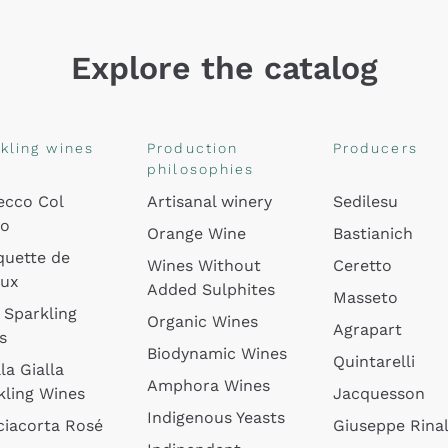
Explore the catalog
kling wines
Production
Producers
philosophies
ecco Col
Artisanal winery
Sedilesu
do
Orange Wine
Bastianich
quette de
Wines Without
Ceretto
oux
Added Sulphites
Masseto
 Sparkling
Organic Wines
Agrapart
s
Biodynamic Wines
Quintarelli
la Gialla
Amphora Wines
kling Wines
Jacquesson
Indigenous Yeasts
ciacorta Rosé
Giuseppe Rinal