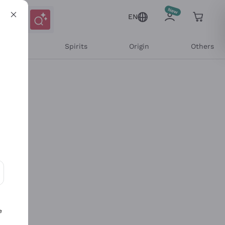
EN
l Wines
Spirits
Origin
Others
ons and personalized offers
e