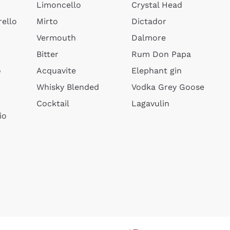
Limoncello
Crystal Head
ello
Mirto
Dictador
Vermouth
Dalmore
Bitter
Rum Don Papa
o
Acquavite
Elephant gin
Whisky Blended
Vodka Grey Goose
Cocktail
Lagavulin
io