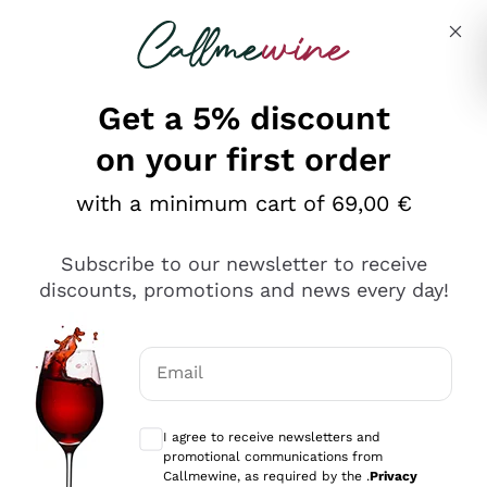
Skip to content
Describe what you are looking for
Get a 5% discount
on your first order
Ottimo
with a minimum cart of 69,00 €
4,5
/5
2.559
Subscribe to our newsletter to receive
recensioni
discounts, promotions and news every day!
Le nostre recensioni a 4 e 5 stelle.
Clicca qui per leggerle tutte >
Email
Precedente
Successivo
Optional consents to receive communicat
I agree to receive newsletters and
Oggi
promotional communications from
Il catalogo offre moltissime possibilità di scelta tra tanti
Callmewine, as required by the .
Privacy