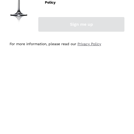
Policy
Acquirente verificato
Sign me up
Ieri
Semplice nell'uso, puntuali e veloci.
For more information, please read our
Privacy Policy
Acquirente verificato
Ieri
Ottima come sempre!
Acquirente verificato
2 Giorni Fa
Buona esperienza
Acquirente verificato