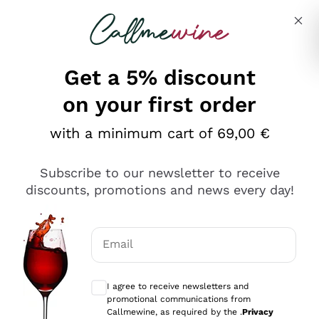
Skip to content
Describe what you are looking for
Get a 5% discount
on your first order
Ottimo
with a minimum cart of 69,00 €
4,5
/5
2.551
Subscribe to our newsletter to receive
recensioni
discounts, promotions and news every day!
Le nostre recensioni a 4 e 5 stelle.
Clicca qui per leggerle tutte >
Email
Precedente
Successivo
Optional consents to receive communicat
I agree to receive newsletters and
Oggi
promotional communications from
Perfetti e attenti al cliente
Callmewine, as required by the .
Privacy