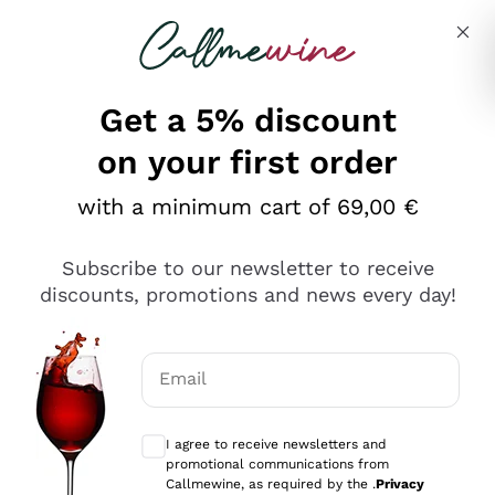
Skip to content
Describe what you are looking for
Get a 5% discount
on your first order
Ottimo
with a minimum cart of 69,00 €
4,5
/5
2.566
Subscribe to our newsletter to receive
recensioni
discounts, promotions and news every day!
Le nostre recensioni a 4 e 5 stelle.
Clicca qui per leggerle tutte >
Email
Precedente
Successivo
Optional consents to receive communicat
I agree to receive newsletters and
Ieri
promotional communications from
Ordine tutto ok, niente da dire a riguardo. Il sito in se
Callmewine, as required by the .
Privacy