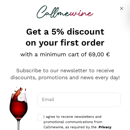
Skip to content
Describe what you are looking for
Get a 5% discount
on your first order
Ottimo
with a minimum cart of 69,00 €
4,5
/5
2.566
Subscribe to our newsletter to receive
recensioni
discounts, promotions and news every day!
Le nostre recensioni a 4 e 5 stelle.
Clicca qui per leggerle tutte >
Email
Precedente
Successivo
Optional consents to receive communicat
I agree to receive newsletters and
Oggi
promotional communications from
Ordine tutto ok, niente da dire a riguardo. Il sito in se
Callmewine, as required by the .
Privacy