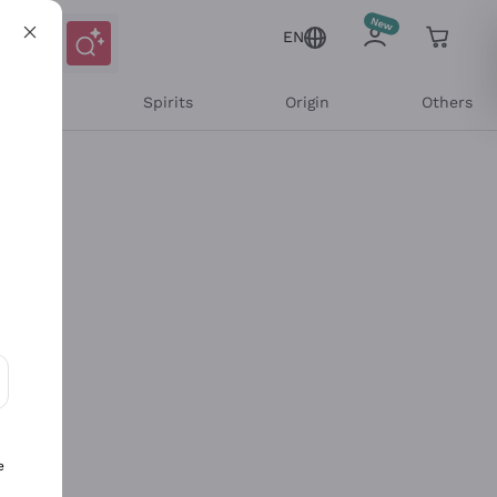
EN
l Wines
Spirits
Origin
Others
ons and personalized offers
e