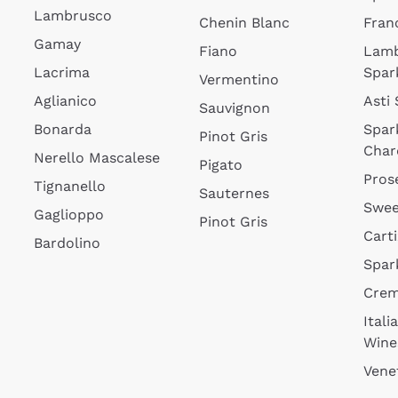
Lambrusco
Chenin Blanc
Fran
Gamay
Fiano
Lam
Lacrima
Spar
Vermentino
Aglianico
Asti
Sauvignon
Bonarda
Spar
Pinot Gris
Char
Nerello Mascalese
Pigato
Pros
Tignanello
Sauternes
Swee
Gaglioppo
Pinot Gris
Cart
Bardolino
Spar
Cre
Itali
Wine
Vene