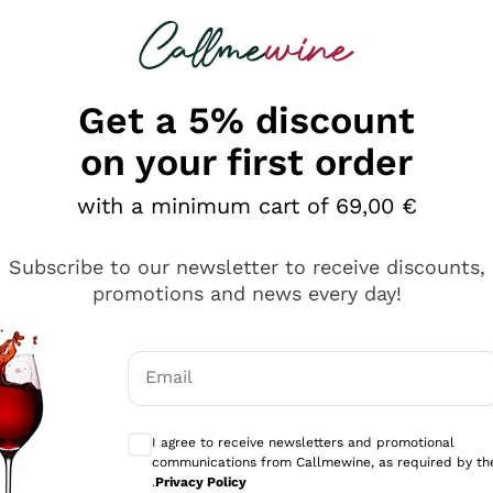
 looking for
Champagne
Sparkling Wines
Al
Get a 5% discount
on your first order
with a minimum cart of 69,00 €
Subscribe to our newsletter to receive discounts,
promotions and news every day!
Email
Optional consents to receive communicati
I agree to receive newsletters and promotional
communications from Callmewine, as required by th
e professionalità
.
Privacy Policy