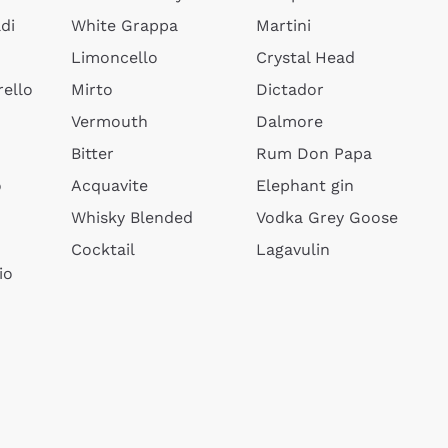
di
White Grappa
Martini
Limoncello
Crystal Head
ello
Mirto
Dictador
Vermouth
Dalmore
Bitter
Rum Don Papa
o
Acquavite
Elephant gin
Whisky Blended
Vodka Grey Goose
Cocktail
Lagavulin
io