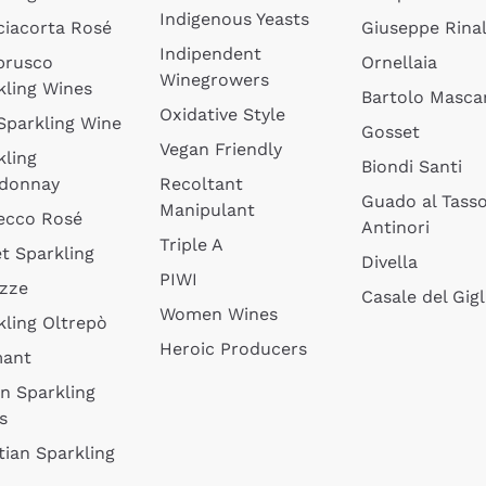
Indigenous Yeasts
ciacorta Rosé
Giuseppe Rinal
Indipendent
brusco
Ornellaia
Winegrowers
kling Wines
Bartolo Mascar
Oxidative Style
 Sparkling Wine
Gosset
Vegan Friendly
kling
Biondi Santi
donnay
Recoltant
Guado al Tass
Manipulant
ecco Rosé
Antinori
Triple A
t Sparkling
Divella
PIWI
izze
Casale del Gigl
Women Wines
kling Oltrepò
Heroic Producers
mant
an Sparkling
s
tian Sparkling