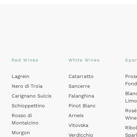
Red Wines
White Wines
Spar
Lagrein
Catarratto
Pros
Fon
Nero di Troia
Sancerre
Blan
Carignano Sulcis
Falanghina
Lim
Schioppettino
Pinot Blanc
Rosé
Rosso di
Arneis
Wine
Montalcino
Vitovska
Ribol
Morgon
Verdicchio
Spar