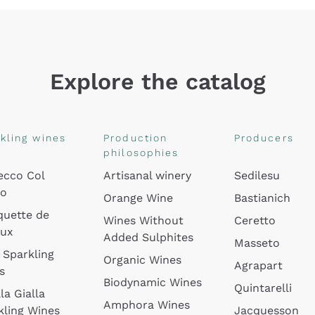
Explore the catalog
kling wines
Production
Producers
philosophies
ecco Col
Artisanal winery
Sedilesu
do
Orange Wine
Bastianich
quette de
Wines Without
Ceretto
oux
Added Sulphites
Masseto
 Sparkling
Organic Wines
Agrapart
s
Biodynamic Wines
Quintarelli
la Gialla
Amphora Wines
kling Wines
Jacquesson