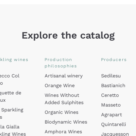
Explore the catalog
kling wines
Production
Producers
philosophies
ecco Col
Artisanal winery
Sedilesu
do
Orange Wine
Bastianich
quette de
Wines Without
Ceretto
oux
Added Sulphites
Masseto
 Sparkling
Organic Wines
Agrapart
s
Biodynamic Wines
Quintarelli
la Gialla
Amphora Wines
kling Wines
Jacquesson