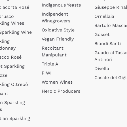
Indigenous Yeasts
ciacorta Rosé
Giuseppe Rinal
Indipendent
brusco
Ornellaia
Winegrowers
kling Wines
Bartolo Mascar
Oxidative Style
 Sparkling Wine
Gosset
Vegan Friendly
kling
Biondi Santi
donnay
Recoltant
Guado al Tass
Manipulant
ecco Rosé
Antinori
Triple A
t Sparkling
Divella
PIWI
izze
Casale del Gigl
Women Wines
kling Oltrepò
Heroic Producers
mant
an Sparkling
s
tian Sparkling