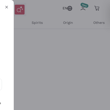
EN
l Wines
Spirits
Origin
Others
ons and personalized offers
e