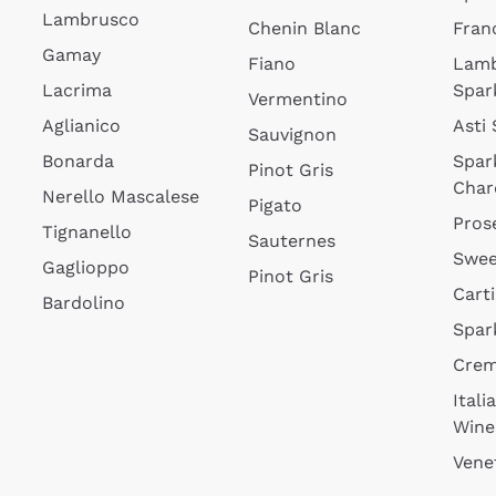
Lambrusco
Chenin Blanc
Fran
Gamay
Fiano
Lam
Lacrima
Spar
Vermentino
Aglianico
Asti
Sauvignon
Bonarda
Spar
Pinot Gris
Char
Nerello Mascalese
Pigato
Pros
Tignanello
Sauternes
Swee
Gaglioppo
Pinot Gris
Cart
Bardolino
Spar
Cre
Itali
Wine
Vene