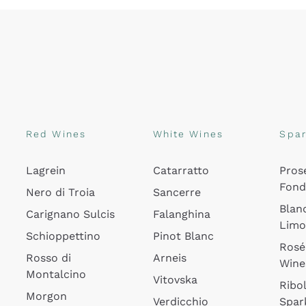
Red Wines
White Wines
Spar
Lagrein
Catarratto
Pros
Fon
Nero di Troia
Sancerre
Blan
Carignano Sulcis
Falanghina
Lim
Schioppettino
Pinot Blanc
Rosé
Rosso di
Arneis
Wine
Montalcino
Vitovska
Ribol
Morgon
Verdicchio
Spar