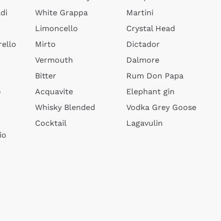
di
White Grappa
Martini
Limoncello
Crystal Head
ello
Mirto
Dictador
Vermouth
Dalmore
Bitter
Rum Don Papa
o
Acquavite
Elephant gin
Whisky Blended
Vodka Grey Goose
Cocktail
Lagavulin
io