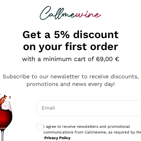
 looking for
Champagne
Sparkling Wines
Al
Get a 5% discount
on your first order
with a minimum cart of 69,00 €
Subscribe to our newsletter to receive discounts,
promotions and news every day!
Email
Optional consents to receive communicati
I agree to receive newsletters and promotional
communications from Callmewine, as required by th
e professionalità
.
Privacy Policy