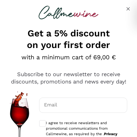
Skip to content
Describe what you are looking for
Get a 5% discount
on your first order
Ottimo
with a minimum cart of 69,00 €
4,5
/5
2.559
Subscribe to our newsletter to receive
recensioni
discounts, promotions and news every day!
Le nostre recensioni a 4 e 5 stelle.
Clicca qui per leggerle tutte >
Email
Precedente
Successivo
Optional consents to receive communicat
I agree to receive newsletters and
Oggi
promotional communications from
Il catalogo offre moltissime possibilità di scelta tra tanti
Callmewine, as required by the .
Privacy