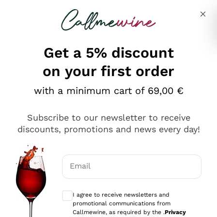
Skip to content
Describe what you are looking for
Get a 5% discount
on your first order
Ottimo
with a minimum cart of 69,00 €
4,5
/5
2.566
Subscribe to our newsletter to receive
recensioni
discounts, promotions and news every day!
Le nostre recensioni a 4 e 5 stelle.
Clicca qui per leggerle tutte >
Email
Precedente
Successivo
Optional consents to receive communicat
I agree to receive newsletters and
Ieri
promotional communications from
Ordine tutto ok, niente da dire a riguardo. Il sito in se
Callmewine, as required by the .
Privacy