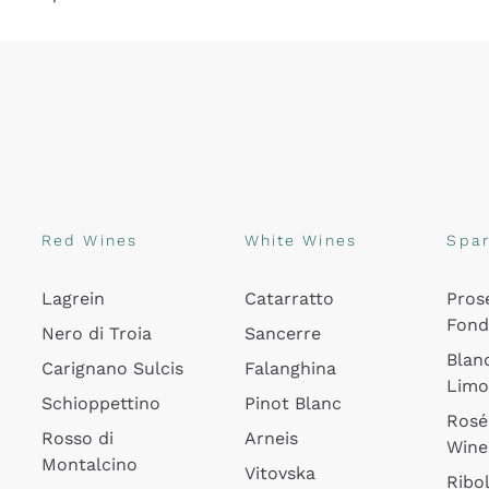
Red Wines
White Wines
Spar
Lagrein
Catarratto
Pros
Fon
Nero di Troia
Sancerre
Blan
Carignano Sulcis
Falanghina
Lim
Schioppettino
Pinot Blanc
Rosé
Rosso di
Arneis
Wine
Montalcino
Vitovska
Ribol