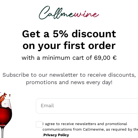
 looking for
Champagne
Sparkling Wines
Al
Get a 5% discount
on your first order
with a minimum cart of 69,00 €
Subscribe to our newsletter to receive discounts,
promotions and news every day!
Email
Optional consents to receive communicati
I agree to receive newsletters and promotional
communications from Callmewine, as required by th
se non è male ma secondo me ci sono alternative che hanno p
.
Privacy Policy