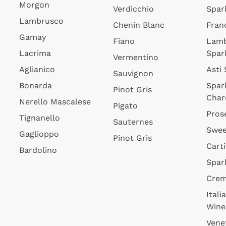
Morgon
Verdicchio
Spar
Lambrusco
Chenin Blanc
Fran
Gamay
Fiano
Lam
Lacrima
Spar
Vermentino
Aglianico
Asti
Sauvignon
Bonarda
Spar
Pinot Gris
Char
Nerello Mascalese
Pigato
Pros
Tignanello
Sauternes
Swee
Gaglioppo
Pinot Gris
Cart
Bardolino
Spar
Cre
Itali
Wine
Vene