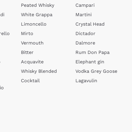
Peated Whisky
Campari
di
White Grappa
Martini
Limoncello
Crystal Head
ello
Mirto
Dictador
Vermouth
Dalmore
Bitter
Rum Don Papa
o
Acquavite
Elephant gin
Whisky Blended
Vodka Grey Goose
Cocktail
Lagavulin
io