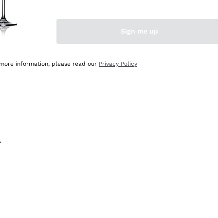
na e lo consiglio! 👍
Sign me up
 more information, please read our
Privacy Policy
.