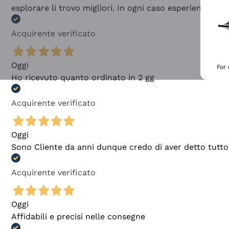
esplorare li trovo migliori. In ogni caso esperienza buo
Acquirente verificato
Oggi
For
Ho ricevuto quanto ordinato in 2 gg
Acquirente verificato
Oggi
Sono Cliente da anni dunque credo di aver detto tutto
Acquirente verificato
Oggi
Affidabili e precisi nelle consegne