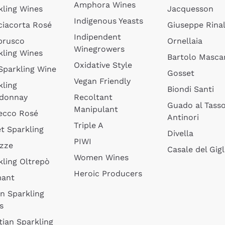
Amphora Wines
kling Wines
Jacquesson
Indigenous Yeasts
ciacorta Rosé
Giuseppe Rinal
Indipendent
brusco
Ornellaia
Winegrowers
kling Wines
Bartolo Mascar
Oxidative Style
 Sparkling Wine
Gosset
Vegan Friendly
kling
Biondi Santi
donnay
Recoltant
Guado al Tass
Manipulant
ecco Rosé
Antinori
Triple A
t Sparkling
Divella
PIWI
izze
Casale del Gigl
Women Wines
kling Oltrepò
Heroic Producers
mant
an Sparkling
s
tian Sparkling