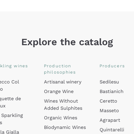
Explore the catalog
kling wines
Production
Producers
philosophies
ecco Col
Artisanal winery
Sedilesu
do
Orange Wine
Bastianich
quette de
Wines Without
Ceretto
oux
Added Sulphites
Masseto
 Sparkling
Organic Wines
Agrapart
s
Biodynamic Wines
Quintarelli
la Gialla