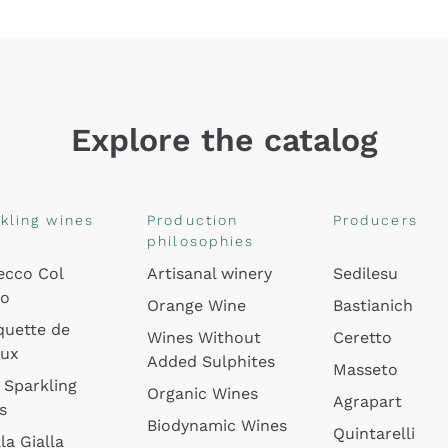
Explore the catalog
kling wines
Production
Producers
philosophies
ecco Col
Artisanal winery
Sedilesu
do
Orange Wine
Bastianich
quette de
Wines Without
Ceretto
oux
Added Sulphites
Masseto
 Sparkling
Organic Wines
Agrapart
s
Biodynamic Wines
Quintarelli
la Gialla