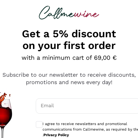
 looking for
Champagne
Sparkling Wines
Al
Get a 5% discount
on your first order
with a minimum cart of 69,00 €
Subscribe to our newsletter to receive discounts,
promotions and news every day!
Email
Optional consents to receive communicati
I agree to receive newsletters and promotional
communications from Callmewine, as required by th
se non è male ma secondo me ci sono alternative che hanno p
.
Privacy Policy