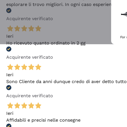
esplorare li trovo migliori. In ogni caso esperienza buo
Acquirente verificato
Ieri
For
Ho ricevuto quanto ordinato in 2 gg
Acquirente verificato
Ieri
Sono Cliente da anni dunque credo di aver detto tutto
Acquirente verificato
Ieri
Affidabili e precisi nelle consegne