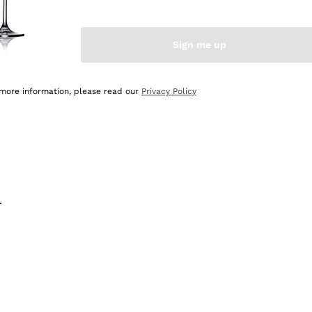
na e lo consiglio! 👍
Sign me up
 more information, please read our
Privacy Policy
.