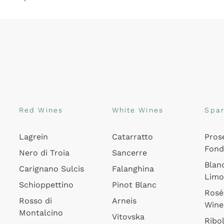
Red Wines
White Wines
Spar
Lagrein
Catarratto
Pros
Fon
Nero di Troia
Sancerre
Blan
Carignano Sulcis
Falanghina
Lim
Schioppettino
Pinot Blanc
Rosé
Rosso di
Arneis
Wine
Montalcino
Vitovska
Ribol