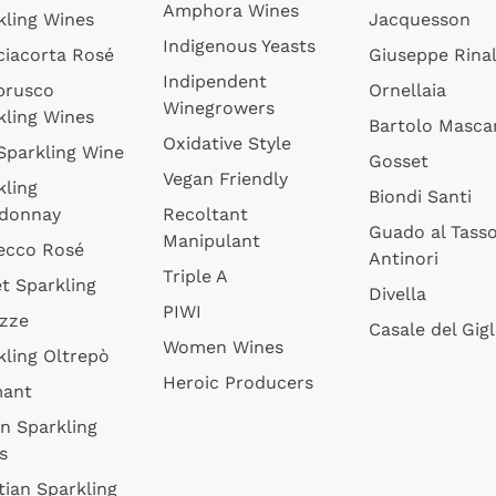
Amphora Wines
kling Wines
Jacquesson
Indigenous Yeasts
ciacorta Rosé
Giuseppe Rinal
Indipendent
brusco
Ornellaia
Winegrowers
kling Wines
Bartolo Mascar
Oxidative Style
 Sparkling Wine
Gosset
Vegan Friendly
kling
Biondi Santi
donnay
Recoltant
Guado al Tass
Manipulant
ecco Rosé
Antinori
Triple A
t Sparkling
Divella
PIWI
izze
Casale del Gigl
Women Wines
kling Oltrepò
Heroic Producers
mant
an Sparkling
s
tian Sparkling