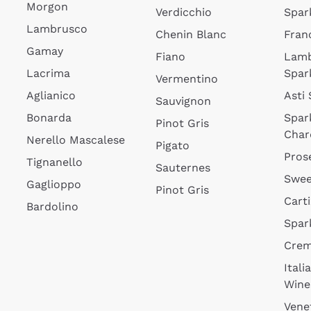
Morgon
Verdicchio
Spar
Lambrusco
Chenin Blanc
Fran
Gamay
Fiano
Lam
Lacrima
Spar
Vermentino
Aglianico
Asti
Sauvignon
Bonarda
Spar
Pinot Gris
Char
Nerello Mascalese
Pigato
Pros
Tignanello
Sauternes
Swee
Gaglioppo
Pinot Gris
Cart
Bardolino
Spar
Cre
Itali
Wine
Vene