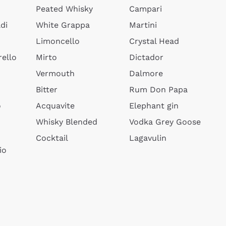
Peated Whisky
Campari
di
White Grappa
Martini
Limoncello
Crystal Head
ello
Mirto
Dictador
Vermouth
Dalmore
Bitter
Rum Don Papa
o
Acquavite
Elephant gin
Whisky Blended
Vodka Grey Goose
Cocktail
Lagavulin
io