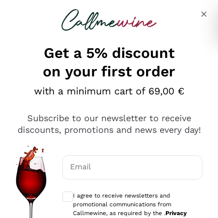
Skip to content
Describe what you are looking for
Get a 5% discount
on your first order
Ottimo
with a minimum cart of 69,00 €
4,5
/5
2.566
Subscribe to our newsletter to receive
recensioni
discounts, promotions and news every day!
Le nostre recensioni a 4 e 5 stelle.
Clicca qui per leggerle tutte >
Email
Precedente
Successivo
Optional consents to receive communicat
I agree to receive newsletters and
Oggi
promotional communications from
Ordine tutto ok, niente da dire a riguardo. Il sito in se
Callmewine, as required by the .
Privacy