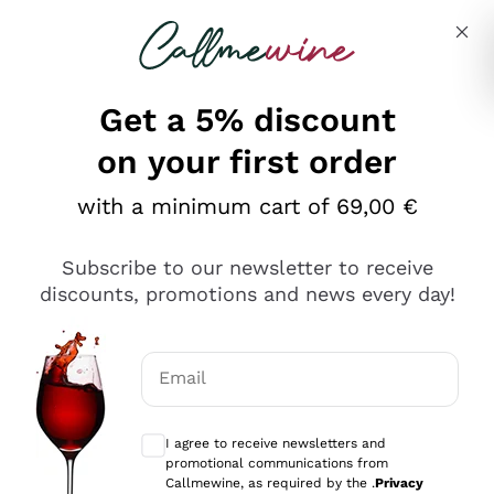
Skip to content
Describe what you are looking for
Get a 5% discount
on your first order
Ottimo
with a minimum cart of 69,00 €
4,5
/5
2.561
Subscribe to our newsletter to receive
recensioni
discounts, promotions and news every day!
Le nostre recensioni a 4 e 5 stelle.
Clicca qui per leggerle tutte >
Email
Precedente
Successivo
Optional consents to receive communicat
I agree to receive newsletters and
Oggi
promotional communications from
Acquisto semplice nelle modalità, gestito con rapidità e
Callmewine, as required by the .
Privacy