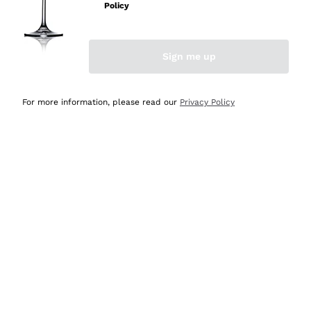
professionalità
Policy
Acquirente verificato
Sign me up
Oggi
Seri affidabili
For more information, please read our
Privacy Policy
Acquirente verificato
Ieri
Il catalogo offre moltissime possibilità di scelta tra tanti
prodotti diversi e con un ampio range di prezzo. Le
indicazioni dei consulenti sono estremamente chiare e
conformi alle caratteristiche dei prodotti acquistati
Acquirente verificato