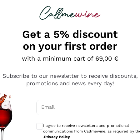
 looking for
Champagne
Sparkling Wines
Al
Get a 5% discount
on your first order
with a minimum cart of 69,00 €
Subscribe to our newsletter to receive discounts,
promotions and news every day!
Email
Optional consents to receive communicati
I agree to receive newsletters and promotional
communications from Callmewine, as required by th
se non è male ma secondo me ci sono alternative che hanno p
.
Privacy Policy