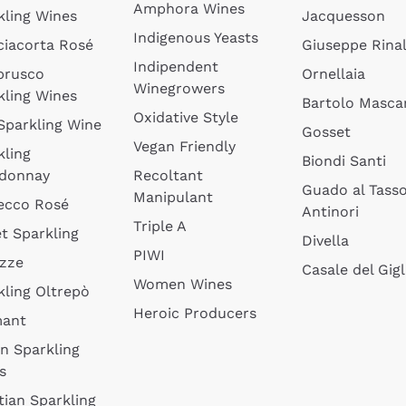
Amphora Wines
kling Wines
Jacquesson
Indigenous Yeasts
ciacorta Rosé
Giuseppe Rinal
Indipendent
brusco
Ornellaia
Winegrowers
kling Wines
Bartolo Mascar
Oxidative Style
 Sparkling Wine
Gosset
Vegan Friendly
kling
Biondi Santi
donnay
Recoltant
Guado al Tass
Manipulant
ecco Rosé
Antinori
Triple A
t Sparkling
Divella
PIWI
izze
Casale del Gigl
Women Wines
kling Oltrepò
Heroic Producers
mant
an Sparkling
s
tian Sparkling