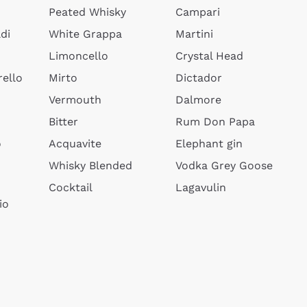
Peated Whisky
Campari
di
White Grappa
Martini
Limoncello
Crystal Head
ello
Mirto
Dictador
Vermouth
Dalmore
Bitter
Rum Don Papa
o
Acquavite
Elephant gin
Whisky Blended
Vodka Grey Goose
Cocktail
Lagavulin
io