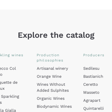
Explore the catalog
kling wines
Production
Producers
philosophies
ecco Col
Artisanal winery
Sedilesu
do
Orange Wine
Bastianich
quette de
Wines Without
Ceretto
oux
Added Sulphites
Masseto
 Sparkling
Organic Wines
Agrapart
s
Biodynamic Wines
Quintarelli
la Gialla