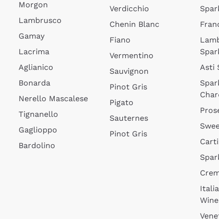
Morgon
Verdicchio
Spar
Lambrusco
Chenin Blanc
Fran
Gamay
Fiano
Lam
Lacrima
Spar
Vermentino
Aglianico
Asti
Sauvignon
Bonarda
Spar
Pinot Gris
Char
Nerello Mascalese
Pigato
Pros
Tignanello
Sauternes
Swee
Gaglioppo
Pinot Gris
Cart
Bardolino
Spar
Cre
Itali
Wine
Vene