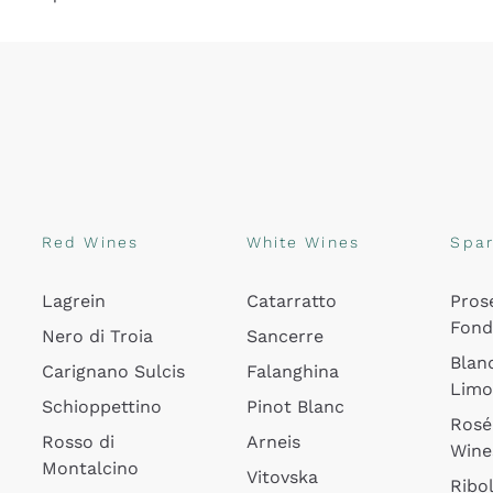
Red Wines
White Wines
Spar
Lagrein
Catarratto
Pros
Fon
Nero di Troia
Sancerre
Blan
Carignano Sulcis
Falanghina
Lim
Schioppettino
Pinot Blanc
Rosé
Rosso di
Arneis
Wine
Montalcino
Vitovska
Ribol