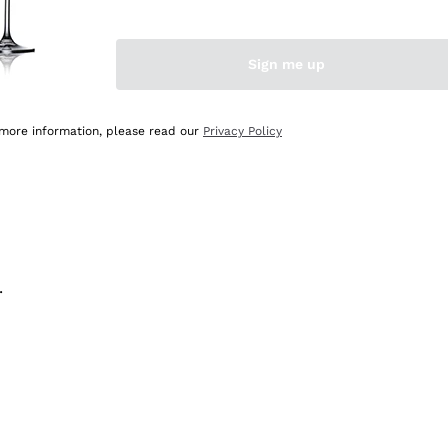
na e lo consiglio! 👍
Sign me up
 more information, please read our
Privacy Policy
.