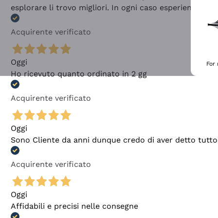
esplorare li trovo migliori. In ogni caso esperienza buo
Acquirente verificato
Oggi
For
Ho ricevuto quanto ordinato in 2 gg
Acquirente verificato
Oggi
Sono Cliente da anni dunque credo di aver detto tutto
Acquirente verificato
Oggi
Affidabili e precisi nelle consegne