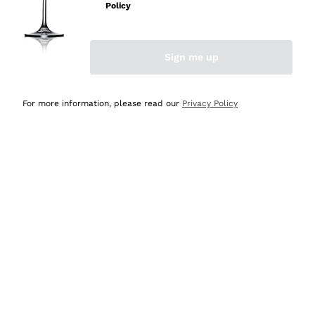
velocissima
Policy
Acquirente verificato
Sign me up
Ieri
Perfetti e attenti al cliente
For more information, please read our
Privacy Policy
Acquirente verificato
2 Giorni Fa
Semplice nell'uso, puntuali e veloci.
Acquirente verificato
2 Giorni Fa
Ottima come sempre!