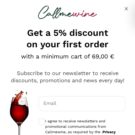
Skip to content
Describe what you are looking for
Get a 5% discount
on your first order
Ottimo
with a minimum cart of 69,00 €
4,5
/5
2.552
Subscribe to our newsletter to receive
recensioni
discounts, promotions and news every day!
Le nostre recensioni a 4 e 5 stelle.
Clicca qui per leggerle tutte >
Email
Precedente
Successivo
Optional consents to receive communicat
I agree to receive newsletters and
Oggi
promotional communications from
Ottima facilità di acquisto sul sito e consegna
Callmewine, as required by the .
Privacy