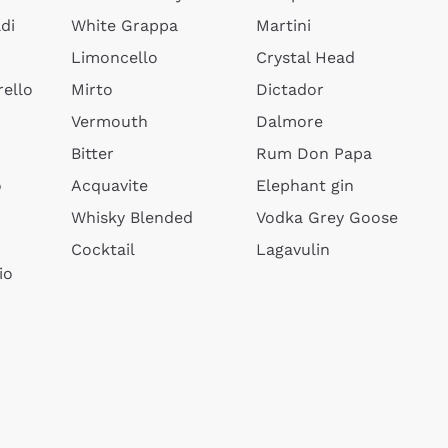
di
White Grappa
Martini
Limoncello
Crystal Head
ello
Mirto
Dictador
Vermouth
Dalmore
Bitter
Rum Don Papa
o
Acquavite
Elephant gin
Whisky Blended
Vodka Grey Goose
Cocktail
Lagavulin
io