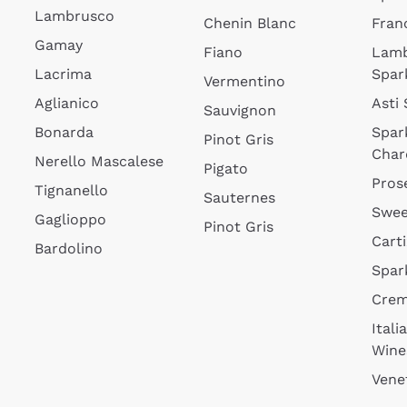
Lambrusco
Chenin Blanc
Fran
Gamay
Fiano
Lam
Lacrima
Spar
Vermentino
Aglianico
Asti
Sauvignon
Bonarda
Spar
Pinot Gris
Char
Nerello Mascalese
Pigato
Pros
Tignanello
Sauternes
Swee
Gaglioppo
Pinot Gris
Cart
Bardolino
Spar
Cre
Itali
Wine
Vene