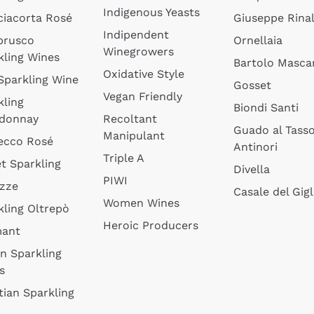
Indigenous Yeasts
ciacorta Rosé
Giuseppe Rinal
Indipendent
brusco
Ornellaia
Winegrowers
kling Wines
Bartolo Mascar
Oxidative Style
 Sparkling Wine
Gosset
Vegan Friendly
kling
Biondi Santi
donnay
Recoltant
Guado al Tass
Manipulant
ecco Rosé
Antinori
Triple A
t Sparkling
Divella
PIWI
izze
Casale del Gigl
Women Wines
kling Oltrepò
Heroic Producers
mant
an Sparkling
s
tian Sparkling