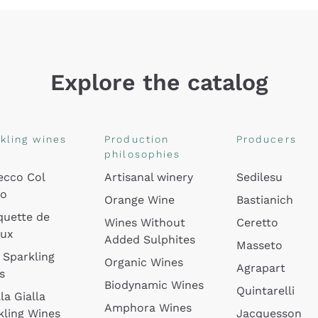
Explore the catalog
kling wines
Production
Producers
philosophies
ecco Col
Artisanal winery
Sedilesu
do
Orange Wine
Bastianich
quette de
Wines Without
Ceretto
oux
Added Sulphites
Masseto
 Sparkling
Organic Wines
Agrapart
s
Biodynamic Wines
Quintarelli
la Gialla
Amphora Wines
kling Wines
Jacquesson