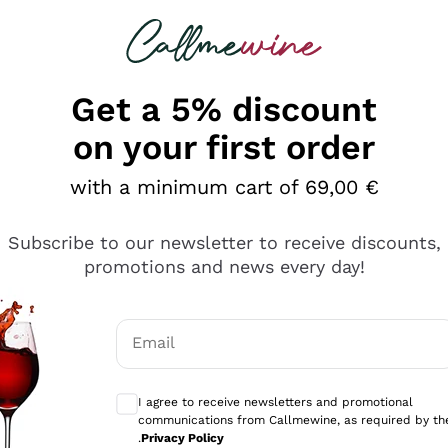
 looking for
Champagne
Sparkling Wines
Al
Get a 5% discount
on your first order
with a minimum cart of 69,00 €
Subscribe to our newsletter to receive discounts,
promotions and news every day!
Email
Optional consents to receive communicati
I agree to receive newsletters and promotional
communications from Callmewine, as required by th
e professionalità
.
Privacy Policy