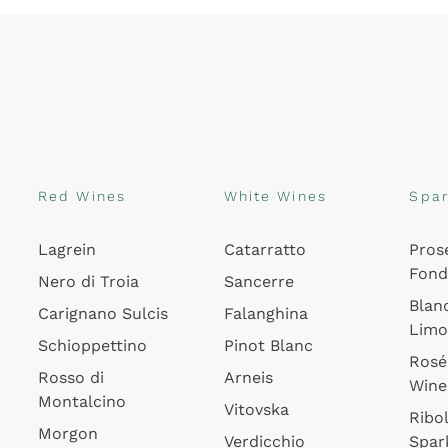
Red Wines
White Wines
Spar
Lagrein
Catarratto
Pros
Fon
Nero di Troia
Sancerre
Blan
Carignano Sulcis
Falanghina
Lim
Schioppettino
Pinot Blanc
Rosé
Rosso di
Arneis
Wine
Montalcino
Vitovska
Ribol
Morgon
Verdicchio
Spar