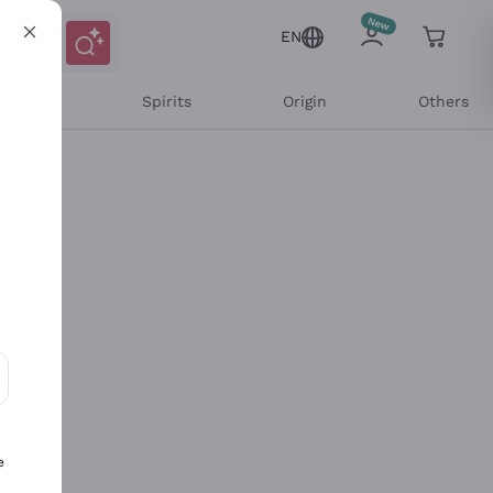
EN
l Wines
Spirits
Origin
Others
ons and personalized offers
e