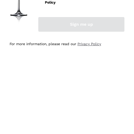
velocissima
Policy
Acquirente verificato
Sign me up
Ieri
Perfetti e attenti al cliente
For more information, please read our
Privacy Policy
Acquirente verificato
2 Giorni Fa
Semplice nell'uso, puntuali e veloci.
Acquirente verificato
2 Giorni Fa
Ottima come sempre!