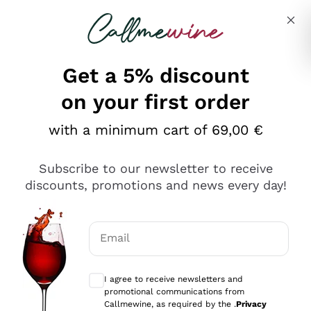
Skip to content
Describe what you are looking for
Get a 5% discount
on your first order
Ottimo
with a minimum cart of 69,00 €
4,5
/5
2.552
Subscribe to our newsletter to receive
recensioni
discounts, promotions and news every day!
Le nostre recensioni a 4 e 5 stelle.
Clicca qui per leggerle tutte >
Email
Precedente
Successivo
Optional consents to receive communicat
I agree to receive newsletters and
Oggi
promotional communications from
Ottima facilità di acquisto sul sito e consegna
Callmewine, as required by the .
Privacy