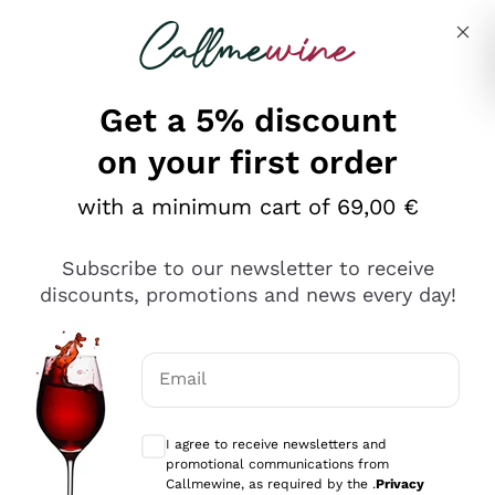
Skip to content
Describe what you are looking for
Get a 5% discount
on your first order
Ottimo
with a minimum cart of 69,00 €
4,5
/5
2.566
Subscribe to our newsletter to receive
recensioni
discounts, promotions and news every day!
Le nostre recensioni a 4 e 5 stelle.
Clicca qui per leggerle tutte >
Email
Precedente
Successivo
Optional consents to receive communicat
I agree to receive newsletters and
Ieri
promotional communications from
Ordine tutto ok, niente da dire a riguardo. Il sito in se
Callmewine, as required by the .
Privacy