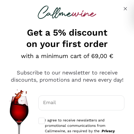
Skip to content
Describe what you are looking for
Get a 5% discount
on your first order
Ottimo
with a minimum cart of 69,00 €
4,5
/5
2.552
Subscribe to our newsletter to receive
recensioni
discounts, promotions and news every day!
Le nostre recensioni a 4 e 5 stelle.
Clicca qui per leggerle tutte >
Email
Precedente
Successivo
Optional consents to receive communicat
I agree to receive newsletters and
Oggi
promotional communications from
Ottima facilità di acquisto sul sito e consegna
Callmewine, as required by the .
Privacy