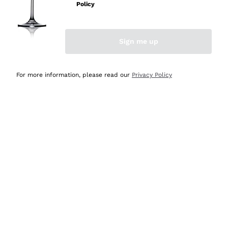
velocissima
Policy
Acquirente verificato
Sign me up
Ieri
Perfetti e attenti al cliente
For more information, please read our
Privacy Policy
Acquirente verificato
2 Giorni Fa
Semplice nell'uso, puntuali e veloci.
Acquirente verificato
2 Giorni Fa
Ottima come sempre!