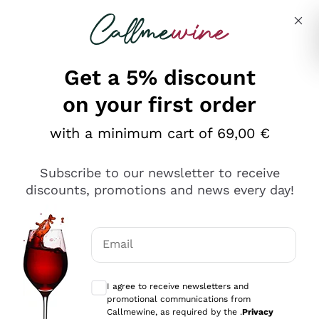
Skip to content
Describe what you are looking for
Get a 5% discount
on your first order
Ottimo
with a minimum cart of 69,00 €
4,5
/5
2.566
Subscribe to our newsletter to receive
recensioni
discounts, promotions and news every day!
Le nostre recensioni a 4 e 5 stelle.
Clicca qui per leggerle tutte >
Email
Precedente
Successivo
Optional consents to receive communicat
I agree to receive newsletters and
2 Giorni Fa
promotional communications from
Ordine tutto ok, niente da dire a riguardo. Il sito in se
Callmewine, as required by the .
Privacy