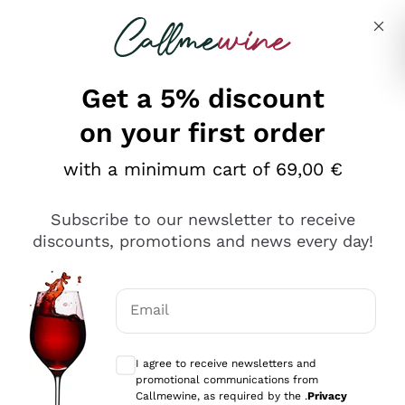
Skip to content
Describe what you are looking for
Get a 5% discount
on your first order
Ottimo
with a minimum cart of 69,00 €
4,5
/5
2.566
Subscribe to our newsletter to receive
recensioni
discounts, promotions and news every day!
Le nostre recensioni a 4 e 5 stelle.
Clicca qui per leggerle tutte >
Email
Precedente
Successivo
Optional consents to receive communicat
I agree to receive newsletters and
Ieri
promotional communications from
Ordine tutto ok, niente da dire a riguardo. Il sito in se
Callmewine, as required by the .
Privacy