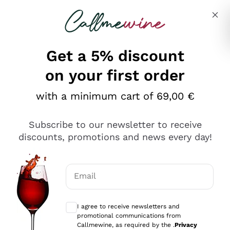
Skip to content
Describe what you are looking for
Get a 5% discount
on your first order
Ottimo
with a minimum cart of 69,00 €
4,5
/5
2.566
Subscribe to our newsletter to receive
recensioni
discounts, promotions and news every day!
Le nostre recensioni a 4 e 5 stelle.
Clicca qui per leggerle tutte >
Email
Precedente
Successivo
Optional consents to receive communicat
I agree to receive newsletters and
Ieri
promotional communications from
Ordine tutto ok, niente da dire a riguardo. Il sito in se
Callmewine, as required by the .
Privacy