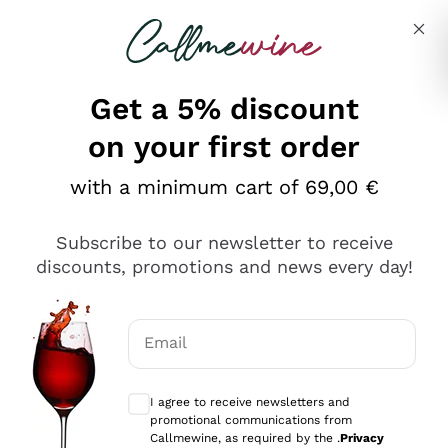
Skip to content
Describe what you are looking for
Get a 5% discount
on your first order
Ottimo
with a minimum cart of 69,00 €
4,5
/5
2.567
Subscribe to our newsletter to receive
recensioni
discounts, promotions and news every day!
Le nostre recensioni a 4 e 5 stelle.
Clicca qui per leggerle tutte >
Email
Precedente
Successivo
Optional consents to receive communicat
I agree to receive newsletters and
Oggi
promotional communications from
Ottimo servizio!
Callmewine, as required by the .
Privacy