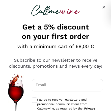
Skip to content
Describe what you are looking for
Get a 5% discount
on your first order
Ottimo
with a minimum cart of 69,00 €
4,5
/5
2.561
Subscribe to our newsletter to receive
recensioni
discounts, promotions and news every day!
Le nostre recensioni a 4 e 5 stelle.
Clicca qui per leggerle tutte >
Email
Precedente
Successivo
Optional consents to receive communicat
I agree to receive newsletters and
Oggi
promotional communications from
Acquisto semplice nelle modalità, gestito con rapidità e
Callmewine, as required by the .
Privacy