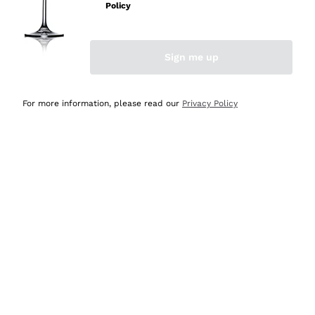
professionalità
Policy
Acquirente verificato
Sign me up
Ieri
Seri affidabili
For more information, please read our
Privacy Policy
Acquirente verificato
Ieri
Il catalogo offre moltissime possibilità di scelta tra tanti
prodotti diversi e con un ampio range di prezzo. Le
indicazioni dei consulenti sono estremamente chiare e
conformi alle caratteristiche dei prodotti acquistati
Acquirente verificato