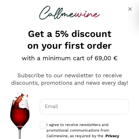
Skip to content
Describe what you are looking for
Get a 5% discount
on your first order
Ottimo
with a minimum cart of 69,00 €
4,5
/5
2.551
Subscribe to our newsletter to receive
recensioni
discounts, promotions and news every day!
Le nostre recensioni a 4 e 5 stelle.
Clicca qui per leggerle tutte >
Email
Precedente
Successivo
Optional consents to receive communicat
I agree to receive newsletters and
Oggi
promotional communications from
Perfetti e attenti al cliente
Callmewine, as required by the .
Privacy