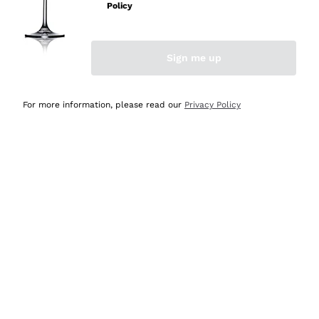
Policy
Acquirente verificato
Sign me up
Ieri
Semplice nell'uso, puntuali e veloci.
For more information, please read our
Privacy Policy
Acquirente verificato
Ieri
Ottima come sempre!
Acquirente verificato
2 Giorni Fa
Buona esperienza
Acquirente verificato