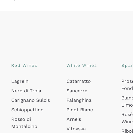
Red Wines
White Wines
Spar
Lagrein
Catarratto
Pros
Fon
Nero di Troia
Sancerre
Blan
Carignano Sulcis
Falanghina
Lim
Schioppettino
Pinot Blanc
Rosé
Rosso di
Arneis
Wine
Montalcino
Vitovska
Ribol