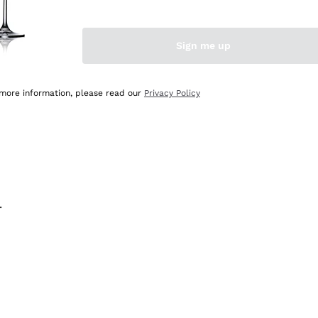
na e lo consiglio! 👍
Sign me up
 more information, please read our
Privacy Policy
.