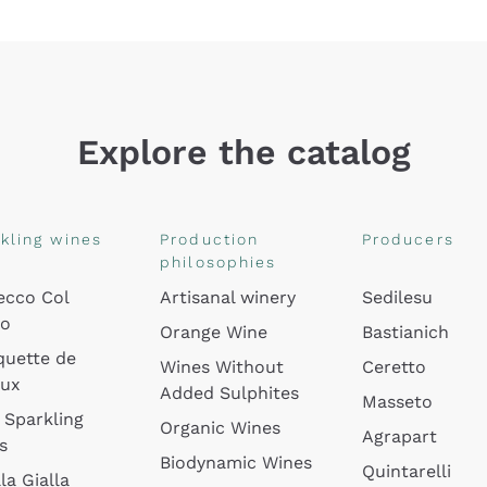
Explore the catalog
kling wines
Production
Producers
philosophies
ecco Col
Artisanal winery
Sedilesu
do
Orange Wine
Bastianich
quette de
Wines Without
Ceretto
oux
Added Sulphites
Masseto
 Sparkling
Organic Wines
Agrapart
s
Biodynamic Wines
Quintarelli
la Gialla