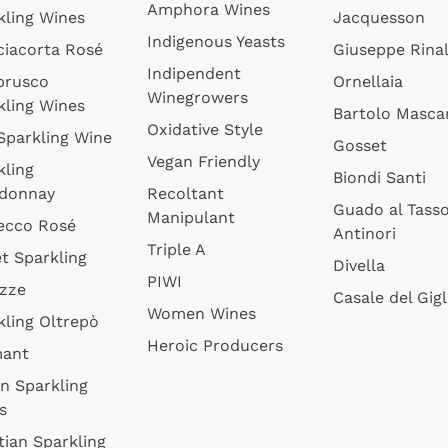
Amphora Wines
kling Wines
Jacquesson
Indigenous Yeasts
ciacorta Rosé
Giuseppe Rinal
Indipendent
brusco
Ornellaia
Winegrowers
kling Wines
Bartolo Mascar
Oxidative Style
 Sparkling Wine
Gosset
Vegan Friendly
kling
Biondi Santi
donnay
Recoltant
Guado al Tass
Manipulant
ecco Rosé
Antinori
Triple A
t Sparkling
Divella
PIWI
izze
Casale del Gigl
Women Wines
kling Oltrepò
Heroic Producers
mant
an Sparkling
s
tian Sparkling