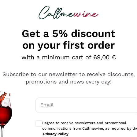
 looking for
Champagne
Sparkling Wines
Al
Get a 5% discount
on your first order
with a minimum cart of 69,00 €
Subscribe to our newsletter to receive discounts,
promotions and news every day!
Email
Optional consents to receive communicati
I agree to receive newsletters and promotional
communications from Callmewine, as required by th
se non è male ma secondo me ci sono alternative che hanno p
.
Privacy Policy