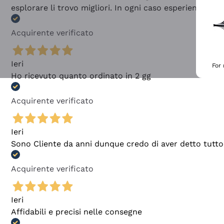
esplorare li trovo migliori. In ogni caso esperienza buo
Acquirente verificato
Ieri
For
Ho ricevuto quanto ordinato in 2 gg
Acquirente verificato
Ieri
Sono Cliente da anni dunque credo di aver detto tutto
Acquirente verificato
Ieri
Affidabili e precisi nelle consegne