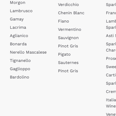
Morgon
Verdicchio
Spar
Lambrusco
Chenin Blanc
Fran
Gamay
Fiano
Lam
Lacrima
Spar
Vermentino
Aglianico
Asti
Sauvignon
Bonarda
Spar
Pinot Gris
Char
Nerello Mascalese
Pigato
Pros
Tignanello
Sauternes
Swee
Gaglioppo
Pinot Gris
Cart
Bardolino
Spar
Cre
Itali
Wine
Vene