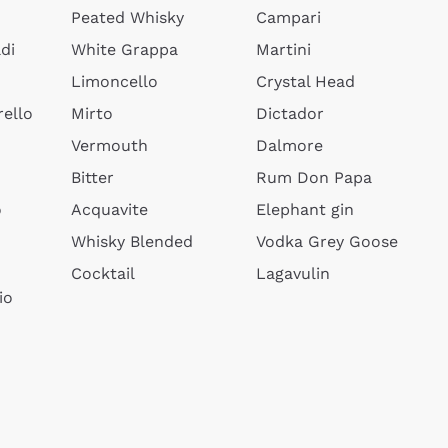
Peated Whisky
Campari
di
White Grappa
Martini
Limoncello
Crystal Head
ello
Mirto
Dictador
Vermouth
Dalmore
Bitter
Rum Don Papa
o
Acquavite
Elephant gin
Whisky Blended
Vodka Grey Goose
Cocktail
Lagavulin
io