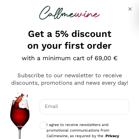
Skip to content
Describe what you are looking for
Get a 5% discount
on your first order
Ottimo
with a minimum cart of 69,00 €
4,5
/5
2.559
Subscribe to our newsletter to receive
recensioni
discounts, promotions and news every day!
Le nostre recensioni a 4 e 5 stelle.
Clicca qui per leggerle tutte >
Email
Precedente
Successivo
Optional consents to receive communicat
I agree to receive newsletters and
Oggi
promotional communications from
Il catalogo offre moltissime possibilità di scelta tra tanti
Callmewine, as required by the .
Privacy