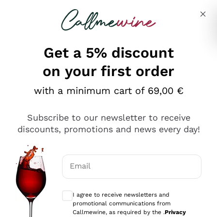
Skip to content
Describe what you are looking for
Get a 5% discount
on your first order
Ottimo
with a minimum cart of 69,00 €
4,5
/5
2.561
Subscribe to our newsletter to receive
recensioni
discounts, promotions and news every day!
Le nostre recensioni a 4 e 5 stelle.
Clicca qui per leggerle tutte >
Email
Precedente
Successivo
Optional consents to receive communicat
I agree to receive newsletters and
Oggi
promotional communications from
Acquisto semplice nelle modalità, gestito con rapidità e
Callmewine, as required by the .
Privacy