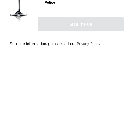
professionalità
Policy
Acquirente verificato
Sign me up
Ieri
Seri affidabili
For more information, please read our
Privacy Policy
Acquirente verificato
Ieri
Il catalogo offre moltissime possibilità di scelta tra tanti
prodotti diversi e con un ampio range di prezzo. Le
indicazioni dei consulenti sono estremamente chiare e
conformi alle caratteristiche dei prodotti acquistati
Acquirente verificato