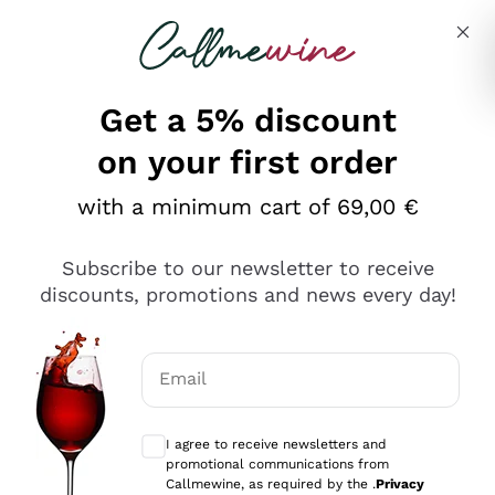
Skip to content
Describe what you are looking for
Get a 5% discount
on your first order
Ottimo
with a minimum cart of 69,00 €
4,5
/5
2.566
Subscribe to our newsletter to receive
recensioni
discounts, promotions and news every day!
Le nostre recensioni a 4 e 5 stelle.
Clicca qui per leggerle tutte >
Email
Precedente
Successivo
Optional consents to receive communicat
I agree to receive newsletters and
Oggi
promotional communications from
Ordine tutto ok, niente da dire a riguardo. Il sito in se
Callmewine, as required by the .
Privacy