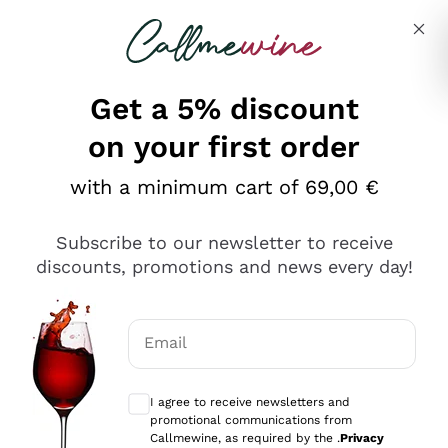
Skip to content
Describe what you are looking for
Get a 5% discount
on your first order
Ottimo
with a minimum cart of 69,00 €
4,5
/5
2.566
Subscribe to our newsletter to receive
recensioni
discounts, promotions and news every day!
Le nostre recensioni a 4 e 5 stelle.
Clicca qui per leggerle tutte >
Email
Precedente
Successivo
Optional consents to receive communicat
I agree to receive newsletters and
Oggi
promotional communications from
Ordine tutto ok, niente da dire a riguardo. Il sito in se
Callmewine, as required by the .
Privacy