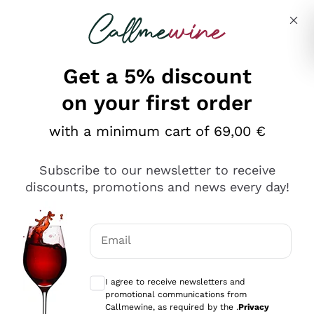
Skip to content
Describe what you are looking for
Get a 5% discount
on your first order
Ottimo
with a minimum cart of 69,00 €
4,5
/5
2.566
Subscribe to our newsletter to receive
recensioni
discounts, promotions and news every day!
Le nostre recensioni a 4 e 5 stelle.
Clicca qui per leggerle tutte >
Email
Precedente
Successivo
Optional consents to receive communicat
I agree to receive newsletters and
Ieri
promotional communications from
Ordine tutto ok, niente da dire a riguardo. Il sito in se
Callmewine, as required by the .
Privacy