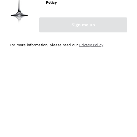
professionalità
Policy
Acquirente verificato
Sign me up
Oggi
Seri affidabili
For more information, please read our
Privacy Policy
Acquirente verificato
Ieri
Il catalogo offre moltissime possibilità di scelta tra tanti
prodotti diversi e con un ampio range di prezzo. Le
indicazioni dei consulenti sono estremamente chiare e
conformi alle caratteristiche dei prodotti acquistati
Acquirente verificato