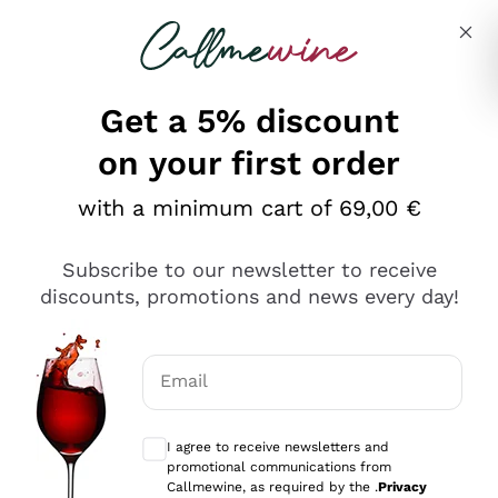
Skip to content
Describe what you are looking for
Get a 5% discount
on your first order
Ottimo
with a minimum cart of 69,00 €
4,5
/5
2.561
Subscribe to our newsletter to receive
recensioni
discounts, promotions and news every day!
Le nostre recensioni a 4 e 5 stelle.
Clicca qui per leggerle tutte >
Email
Precedente
Successivo
Optional consents to receive communicat
I agree to receive newsletters and
Oggi
promotional communications from
Acquisto semplice nelle modalità, gestito con rapidità e
Callmewine, as required by the .
Privacy