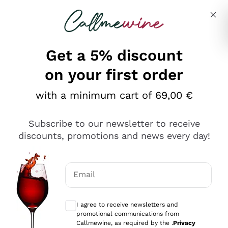
Skip to content
Describe what you are looking for
Get a 5% discount
on your first order
Ottimo
with a minimum cart of 69,00 €
4,5
/5
2.561
Subscribe to our newsletter to receive
recensioni
discounts, promotions and news every day!
Le nostre recensioni a 4 e 5 stelle.
Clicca qui per leggerle tutte >
Email
Precedente
Successivo
Optional consents to receive communicat
I agree to receive newsletters and
Oggi
promotional communications from
Acquisto semplice nelle modalità, gestito con rapidità e
Callmewine, as required by the .
Privacy