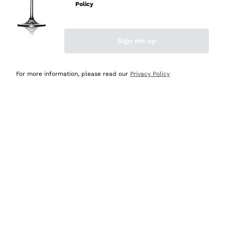
professionalità
Policy
Acquirente verificato
Sign me up
Oggi
Seri affidabili
For more information, please read our
Privacy Policy
Acquirente verificato
Ieri
Il catalogo offre moltissime possibilità di scelta tra tanti
prodotti diversi e con un ampio range di prezzo. Le
indicazioni dei consulenti sono estremamente chiare e
conformi alle caratteristiche dei prodotti acquistati
Acquirente verificato