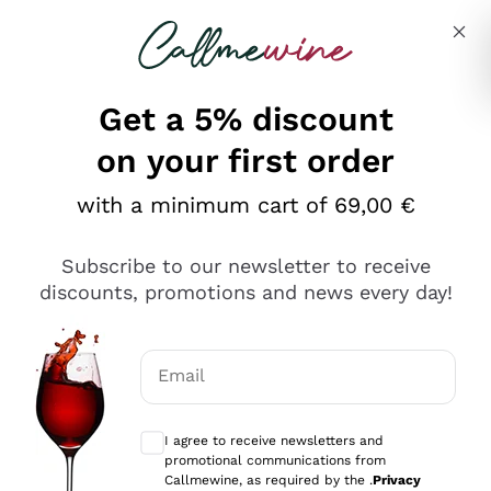
Skip to content
Describe what you are looking for
Get a 5% discount
on your first order
Ottimo
with a minimum cart of 69,00 €
4,5
/5
2.559
Subscribe to our newsletter to receive
recensioni
discounts, promotions and news every day!
Le nostre recensioni a 4 e 5 stelle.
Clicca qui per leggerle tutte >
Email
Precedente
Successivo
Optional consents to receive communicat
I agree to receive newsletters and
Oggi
promotional communications from
Il catalogo offre moltissime possibilità di scelta tra tanti
Callmewine, as required by the .
Privacy