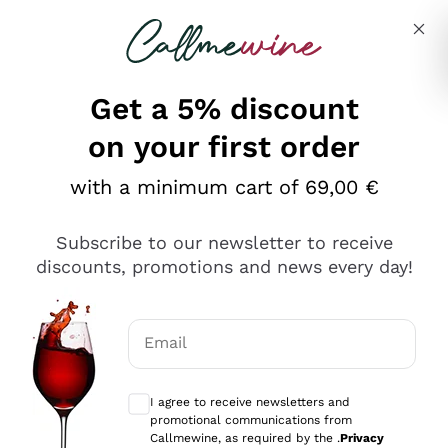
Skip to content
Describe what you are looking for
Get a 5% discount
on your first order
Ottimo
with a minimum cart of 69,00 €
4,5
/5
2.559
Subscribe to our newsletter to receive
recensioni
discounts, promotions and news every day!
Le nostre recensioni a 4 e 5 stelle.
Clicca qui per leggerle tutte >
Email
Precedente
Successivo
Optional consents to receive communicat
I agree to receive newsletters and
Oggi
promotional communications from
Il catalogo offre moltissime possibilità di scelta tra tanti
Callmewine, as required by the .
Privacy