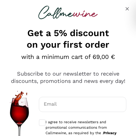
Skip to content
Describe what you are looking for
Get a 5% discount
on your first order
Ottimo
with a minimum cart of 69,00 €
4,5
/5
2.559
Subscribe to our newsletter to receive
recensioni
discounts, promotions and news every day!
Le nostre recensioni a 4 e 5 stelle.
Clicca qui per leggerle tutte >
Email
Precedente
Successivo
Optional consents to receive communicat
I agree to receive newsletters and
Oggi
promotional communications from
Il catalogo offre moltissime possibilità di scelta tra tanti
Callmewine, as required by the .
Privacy