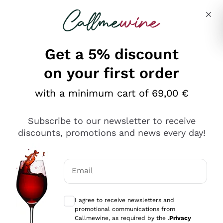
Skip to content
Describe what you are looking for
Get a 5% discount
on your first order
Ottimo
with a minimum cart of 69,00 €
4,5
/5
2.551
Subscribe to our newsletter to receive
recensioni
discounts, promotions and news every day!
Le nostre recensioni a 4 e 5 stelle.
Clicca qui per leggerle tutte >
Email
Precedente
Successivo
Optional consents to receive communicat
I agree to receive newsletters and
Oggi
promotional communications from
Perfetti e attenti al cliente
Callmewine, as required by the .
Privacy