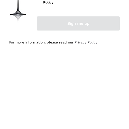
Policy
Acquirente verificato
Sign me up
Ieri
Semplice nell'uso, puntuali e veloci.
For more information, please read our
Privacy Policy
Acquirente verificato
Ieri
Ottima come sempre!
Acquirente verificato
2 Giorni Fa
Buona esperienza
Acquirente verificato