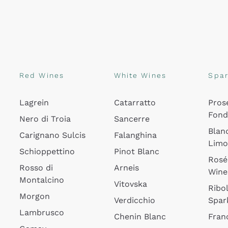
Red Wines
White Wines
Spar
Lagrein
Catarratto
Pros
Fon
Nero di Troia
Sancerre
Blan
Carignano Sulcis
Falanghina
Lim
Schioppettino
Pinot Blanc
Rosé
Rosso di
Arneis
Wine
Montalcino
Vitovska
Ribol
Morgon
Verdicchio
Spar
Lambrusco
Chenin Blanc
Fran