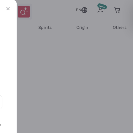
EN
l Wines
Spirits
Origin
Others
ons and personalized offers
e