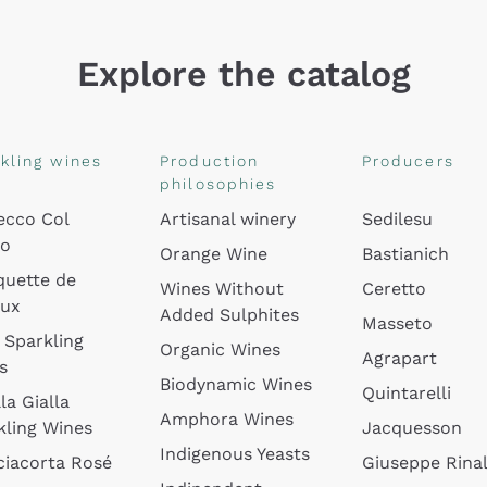
Explore the catalog
kling wines
Production
Producers
philosophies
ecco Col
Artisanal winery
Sedilesu
do
Orange Wine
Bastianich
quette de
Wines Without
Ceretto
oux
Added Sulphites
Masseto
 Sparkling
Organic Wines
Agrapart
s
Biodynamic Wines
Quintarelli
la Gialla
Amphora Wines
kling Wines
Jacquesson
Indigenous Yeasts
ciacorta Rosé
Giuseppe Rinal