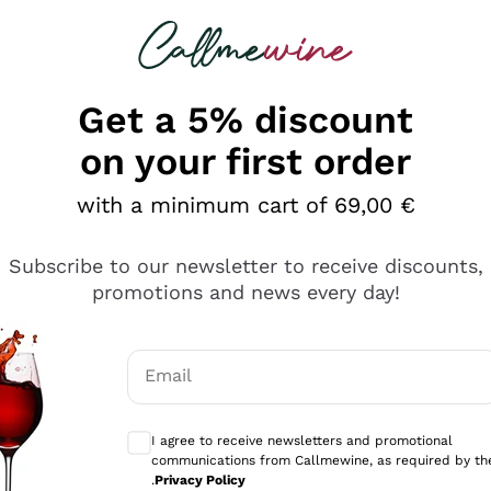
 looking for
Champagne
Sparkling Wines
Al
Get a 5% discount
on your first order
with a minimum cart of 69,00 €
Subscribe to our newsletter to receive discounts,
promotions and news every day!
Email
Optional consents to receive communicati
I agree to receive newsletters and promotional
communications from Callmewine, as required by th
.
Privacy Policy