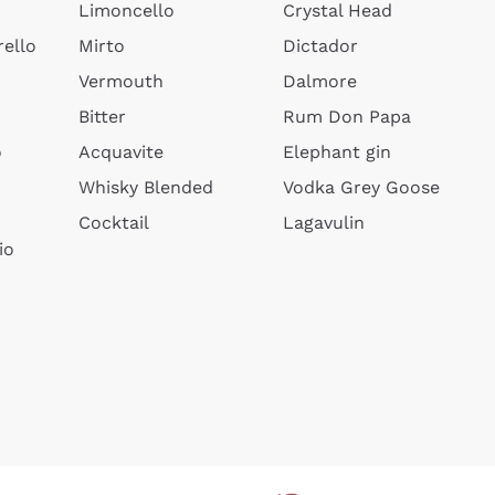
Limoncello
Crystal Head
ello
Mirto
Dictador
Vermouth
Dalmore
Bitter
Rum Don Papa
o
Acquavite
Elephant gin
Whisky Blended
Vodka Grey Goose
Cocktail
Lagavulin
io