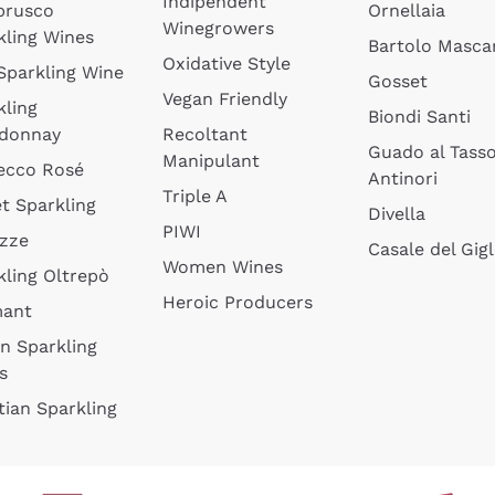
Indipendent
brusco
Ornellaia
Winegrowers
kling Wines
Bartolo Mascar
Oxidative Style
 Sparkling Wine
Gosset
Vegan Friendly
kling
Biondi Santi
donnay
Recoltant
Guado al Tass
Manipulant
ecco Rosé
Antinori
Triple A
t Sparkling
Divella
PIWI
izze
Casale del Gigl
Women Wines
kling Oltrepò
Heroic Producers
mant
an Sparkling
s
tian Sparkling