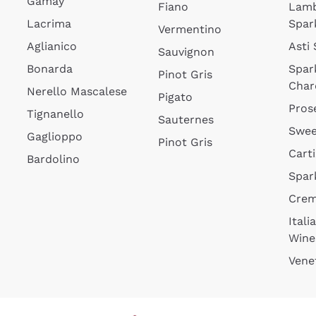
Gamay
Fiano
Lam
Lacrima
Spar
Vermentino
Aglianico
Asti
Sauvignon
Bonarda
Spar
Pinot Gris
Char
Nerello Mascalese
Pigato
Pros
Tignanello
Sauternes
Swee
Gaglioppo
Pinot Gris
Cart
Bardolino
Spar
Cre
Itali
Wine
Vene