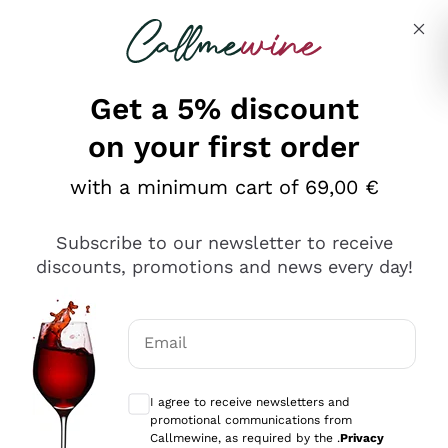
Skip to content
Describe what you are looking for
Get a 5% discount
on your first order
Ottimo
with a minimum cart of 69,00 €
4,5
/5
2.559
Subscribe to our newsletter to receive
recensioni
discounts, promotions and news every day!
Le nostre recensioni a 4 e 5 stelle.
Clicca qui per leggerle tutte >
Email
Precedente
Successivo
Optional consents to receive communicat
I agree to receive newsletters and
Oggi
promotional communications from
Il catalogo offre moltissime possibilità di scelta tra tanti
Callmewine, as required by the .
Privacy