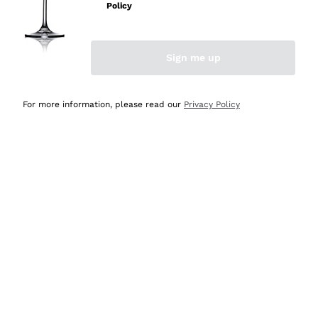
velocissima
Policy
Acquirente verificato
Sign me up
Ieri
Perfetti e attenti al cliente
For more information, please read our
Privacy Policy
Acquirente verificato
Ieri
Semplice nell'uso, puntuali e veloci.
Acquirente verificato
Ieri
Ottima come sempre!