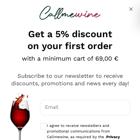
Skip to content
Describe what you are looking for
Get a 5% discount
on your first order
Ottimo
with a minimum cart of 69,00 €
4,5
/5
2.552
Subscribe to our newsletter to receive
recensioni
discounts, promotions and news every day!
Le nostre recensioni a 4 e 5 stelle.
Clicca qui per leggerle tutte >
Email
Precedente
Successivo
Optional consents to receive communicat
I agree to receive newsletters and
Oggi
promotional communications from
Ottima facilità di acquisto sul sito e consegna
Callmewine, as required by the .
Privacy