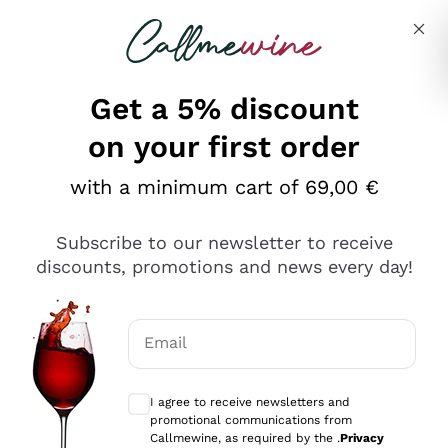
Skip to content
Describe what you are looking for
Get a 5% discount
on your first order
Ottimo
with a minimum cart of 69,00 €
4,5
/5
2.561
Subscribe to our newsletter to receive
recensioni
discounts, promotions and news every day!
Le nostre recensioni a 4 e 5 stelle.
Clicca qui per leggerle tutte >
Email
Precedente
Successivo
Optional consents to receive communicat
I agree to receive newsletters and
Oggi
promotional communications from
Acquisto semplice nelle modalità, gestito con rapidità e
Callmewine, as required by the .
Privacy