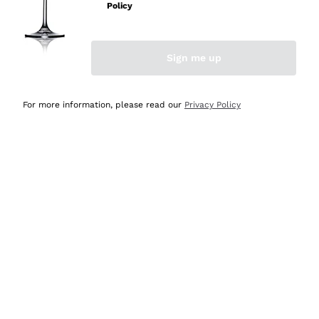
professionalità
Policy
Acquirente verificato
Sign me up
Ieri
Seri affidabili
For more information, please read our
Privacy Policy
Acquirente verificato
Ieri
Il catalogo offre moltissime possibilità di scelta tra tanti
prodotti diversi e con un ampio range di prezzo. Le
indicazioni dei consulenti sono estremamente chiare e
conformi alle caratteristiche dei prodotti acquistati
Acquirente verificato