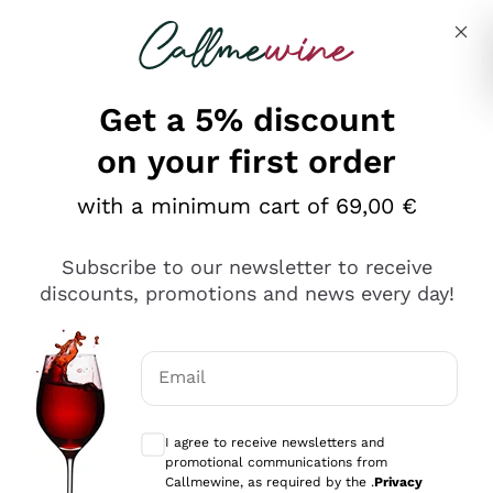
Skip to content
Describe what you are looking for
Get a 5% discount
on your first order
Ottimo
with a minimum cart of 69,00 €
4,5
/5
2.559
Subscribe to our newsletter to receive
recensioni
discounts, promotions and news every day!
Le nostre recensioni a 4 e 5 stelle.
Clicca qui per leggerle tutte >
Email
Precedente
Successivo
Optional consents to receive communicat
I agree to receive newsletters and
Oggi
promotional communications from
Il catalogo offre moltissime possibilità di scelta tra tanti
Callmewine, as required by the .
Privacy